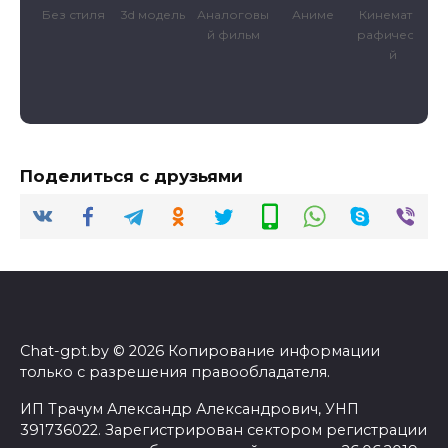
ура
Без стиля
3d модель
Аналоговы
Аниме
Кинематог
й фильм
рафически
й
Поделиться с друзьями
Chat-gpt.by © 2026 Копирование информации
только с разрешения правообладателя.
ИП Трачум Александр Александрович, УНП
391736022. Зарегистрирован сектором регистрации