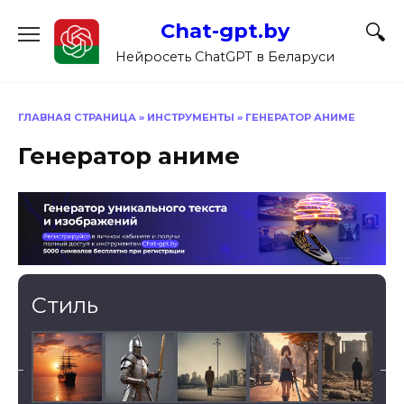
Перейти
Chat-gpt.by
к
содержанию
Нейросеть ChatGPT в Беларуси
ГЛАВНАЯ СТРАНИЦА
»
ИНСТРУМЕНТЫ
»
ГЕНЕРАТОР АНИМЕ
Генератор аниме
Стиль