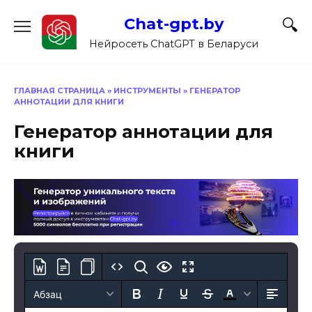
Перейти
Chat-gpt.by
к
содержанию
Нейросеть ChatGPT в Беларуси
ГЛАВНАЯ СТРАНИЦА
»
ИНСТРУМЕНТЫ
»
ГЕНЕРАТОР
АННОТАЦИИ ДЛЯ КНИГИ
Генератор аннотации для
книги
Абзац