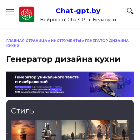
Перейти
Chat-gpt.by
к
содержанию
Нейросеть ChatGPT в Беларуси
ГЛАВНАЯ СТРАНИЦА
»
ИНСТРУМЕНТЫ
»
ГЕНЕРАТОР ДИЗАЙНА
КУХНИ
Генератор дизайна кухни
Стиль