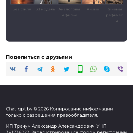
ура
Без стиля
3d модель
Аналоговы
Аниме
Кинематог
й фильм
рафически
й
Поделиться с друзьями
Chat-gpt.by © 2026 Копирование информации
только с разрешения правообладателя.
ИП Трачум Александр Александрович, УНП
391736022. Зарегистрирован сектором регистрации