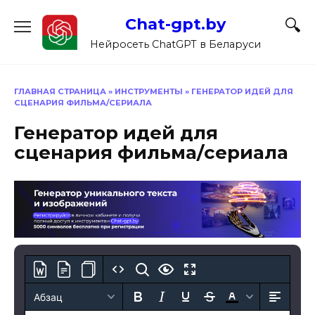
Перейти
Chat-gpt.by
к
содержанию
Нейросеть ChatGPT в Беларуси
ГЛАВНАЯ СТРАНИЦА
»
ИНСТРУМЕНТЫ
»
ГЕНЕРАТОР ИДЕЙ ДЛЯ
СЦЕНАРИЯ ФИЛЬМА/СЕРИАЛА
Генератор идей для
сценария фильма/сериала
Абзац