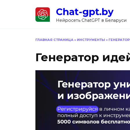
Перейти
Chat-gpt.by
к
содержанию
Нейросеть ChatGPT в Беларуси
ГЛАВНАЯ СТРАНИЦА
»
ИНСТРУМЕНТЫ
»
ГЕНЕРАТОР
Генератор иде