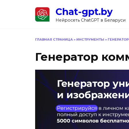
Перейти
Chat-gpt.by
к
содержанию
Нейросеть ChatGPT в Беларуси
ГЛАВНАЯ СТРАНИЦА
»
ИНСТРУМЕНТЫ
»
ГЕНЕРАТО
Генератор ком