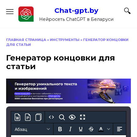
Перейти
Chat-gpt.by
к
содержанию
Нейросеть ChatGPT в Беларуси
ГЛАВНАЯ СТРАНИЦА
»
ИНСТРУМЕНТЫ
»
ГЕНЕРАТОР КОНЦОВКИ
ДЛЯ СТАТЬИ
Генератор концовки для
статьи
Абзац