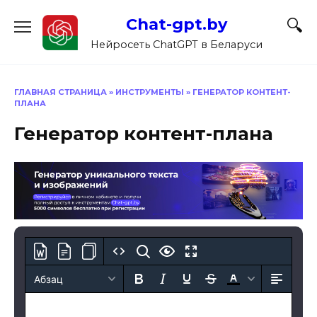
Перейти
Chat-gpt.by
к
содержанию
Нейросеть ChatGPT в Беларуси
ГЛАВНАЯ СТРАНИЦА
»
ИНСТРУМЕНТЫ
»
ГЕНЕРАТОР КОНТЕНТ-
ПЛАНА
Генератор контент-плана
Абзац