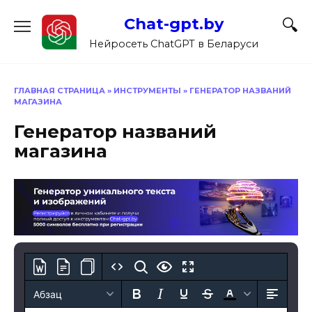
Перейти
Chat-gpt.by
к
содержанию
Нейросеть ChatGPT в Беларуси
ГЛАВНАЯ СТРАНИЦА
»
ИНСТРУМЕНТЫ
»
ГЕНЕРАТОР НАЗВАНИЙ
МАГАЗИНА
Генератор названий
магазина
Абзац