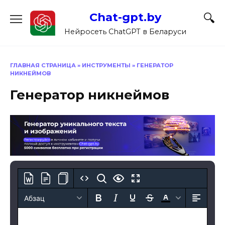
Перейти
Chat-gpt.by
к
содержанию
Нейросеть ChatGPT в Беларуси
ГЛАВНАЯ СТРАНИЦА
»
ИНСТРУМЕНТЫ
»
ГЕНЕРАТОР
НИКНЕЙМОВ
Генератор никнеймов
Абзац