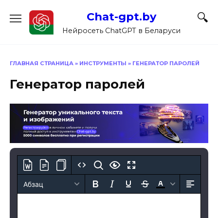
Перейти
Chat-gpt.by
к
содержанию
Нейросеть ChatGPT в Беларуси
ГЛАВНАЯ СТРАНИЦА
»
ИНСТРУМЕНТЫ
»
ГЕНЕРАТОР ПАРОЛЕЙ
Генератор паролей
Абзац