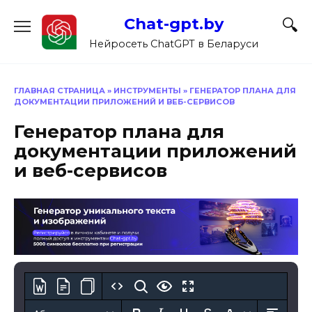
Перейти
Chat-gpt.by
к
содержанию
Нейросеть ChatGPT в Беларуси
ГЛАВНАЯ СТРАНИЦА
»
ИНСТРУМЕНТЫ
»
ГЕНЕРАТОР ПЛАНА ДЛЯ
ДОКУМЕНТАЦИИ ПРИЛОЖЕНИЙ И ВЕБ-СЕРВИСОВ
Генератор плана для
документации приложений
и веб-сервисов