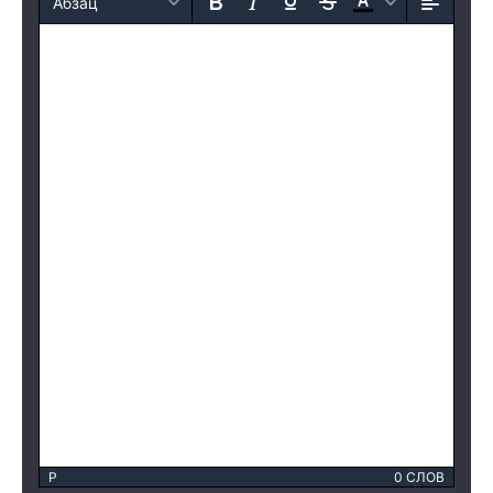
Абзац
P
0 СЛОВ