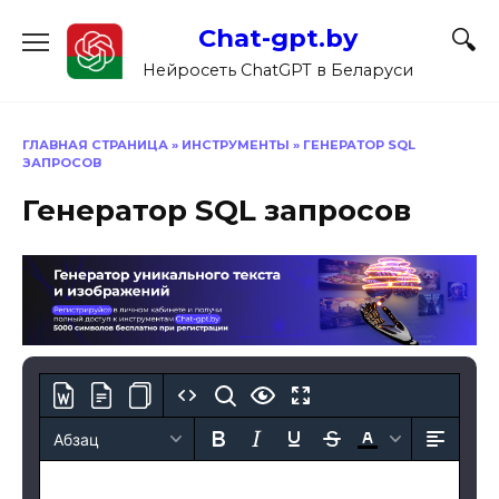
Перейти
Chat-gpt.by
к
содержанию
Нейросеть ChatGPT в Беларуси
ГЛАВНАЯ СТРАНИЦА
»
ИНСТРУМЕНТЫ
»
ГЕНЕРАТОР SQL
ЗАПРОСОВ
Генератор SQL запросов
Абзац