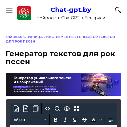
Перейти
Chat-gpt.by
к
содержанию
Нейросеть ChatGPT в Беларуси
ГЛАВНАЯ СТРАНИЦА
»
ИНСТРУМЕНТЫ
»
ГЕНЕРАТОР ТЕКСТОВ
ДЛЯ РОК ПЕСЕН
Генератор текстов для рок
песен
Абзац