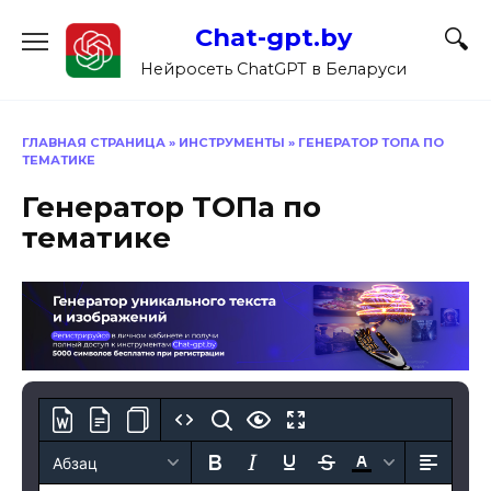
Перейти
Chat-gpt.by
к
содержанию
Нейросеть ChatGPT в Беларуси
ГЛАВНАЯ СТРАНИЦА
»
ИНСТРУМЕНТЫ
»
ГЕНЕРАТОР ТОПА ПО
ТЕМАТИКЕ
Генератор ТОПа по
тематике
Абзац