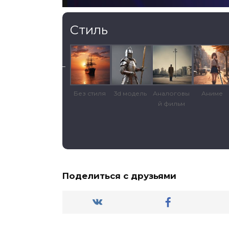
Стиль
Текстура
Без стиля
3d модель
Аналоговы
Аниме
й фильм
Поделиться с друзьями