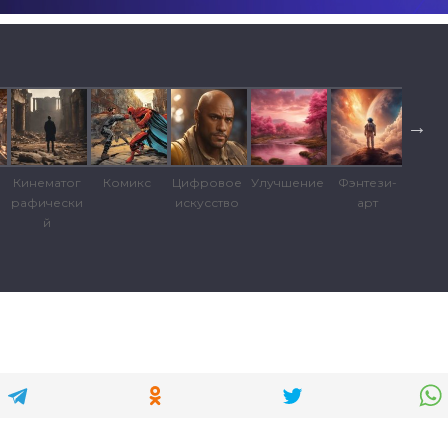
Кинематог
Комикс
Цифровое
Улучшение
Фэнтези-
Изом
рафически
искусство
арт
ес
й