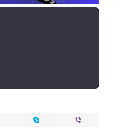
етрич
Штриховой
Низкополи
Смесь для
Неон-панк
Оригами
кий
рисунок
гональный
моделиров
ания