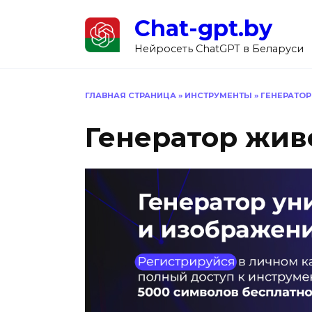
Перейти
Chat-gpt.by
к
содержанию
Нейросеть ChatGPT в Беларуси
ГЛАВНАЯ СТРАНИЦА
»
ИНСТРУМЕНТЫ
»
ГЕНЕРАТО
Генератор жив