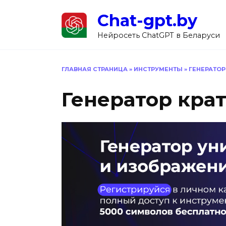
Перейти
Chat-gpt.by
к
содержанию
Нейросеть ChatGPT в Беларуси
ГЛАВНАЯ СТРАНИЦА
»
ИНСТРУМЕНТЫ
»
ГЕНЕРАТОР
Генератор кра