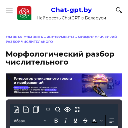
Перейти
Chat-gpt.by
к
содержанию
Нейросеть ChatGPT в Беларуси
ГЛАВНАЯ СТРАНИЦА
»
ИНСТРУМЕНТЫ
»
МОРФОЛОГИЧЕСКИЙ
РАЗБОР ЧИСЛИТЕЛЬНОГО
Морфологический разбор
числительного
Абзац