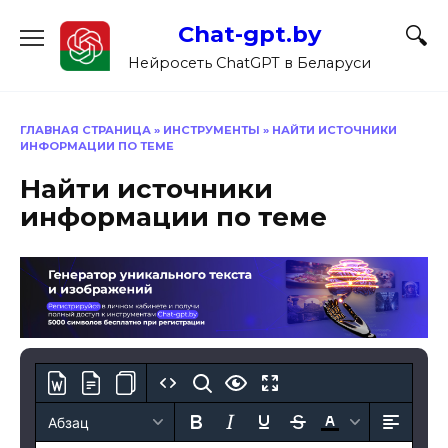
Перейти
Chat-gpt.by
к
содержанию
Нейросеть ChatGPT в Беларуси
ГЛАВНАЯ СТРАНИЦА
»
ИНСТРУМЕНТЫ
»
НАЙТИ ИСТОЧНИКИ
ИНФОРМАЦИИ ПО ТЕМЕ
Найти источники
информации по теме
Абзац