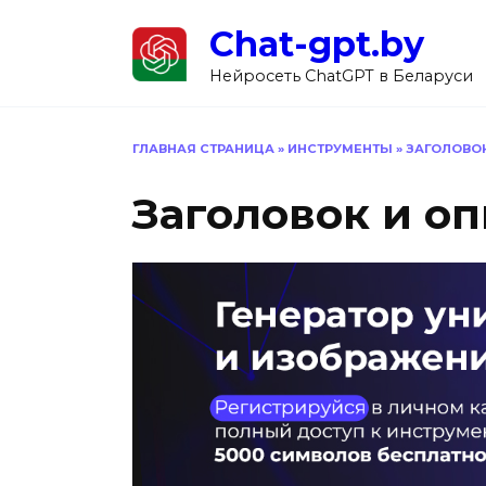
Перейти
Chat-gpt.by
к
содержанию
Нейросеть ChatGPT в Беларуси
ГЛАВНАЯ СТРАНИЦА
»
ИНСТРУМЕНТЫ
»
ЗАГОЛОВОК
Заголовок и оп