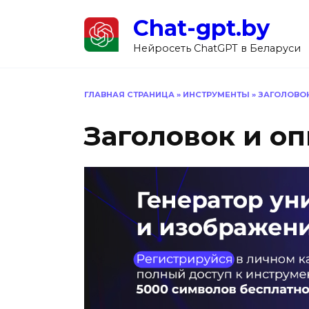
Перейти
Chat-gpt.by
к
содержанию
Нейросеть ChatGPT в Беларуси
ГЛАВНАЯ СТРАНИЦА
»
ИНСТРУМЕНТЫ
»
ЗАГОЛОВОК
Заголовок и оп